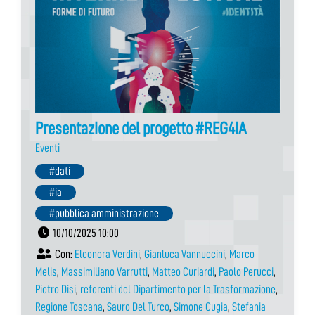
Presentazione del progetto #REG4IA
Eventi
#dati
#ia
#pubblica amministrazione
10/10/2025 10:00
Con:
Eleonora Verdini
,
Gianluca Vannuccini
,
Marco
Melis
,
Massimiliano Varrutti
,
Matteo Curiardi
,
Paolo Perucci
,
Pietro Disi
,
referenti del Dipartimento per la Trasformazione
,
Regione Toscana
,
Sauro Del Turco
,
Simone Cugia
,
Stefania