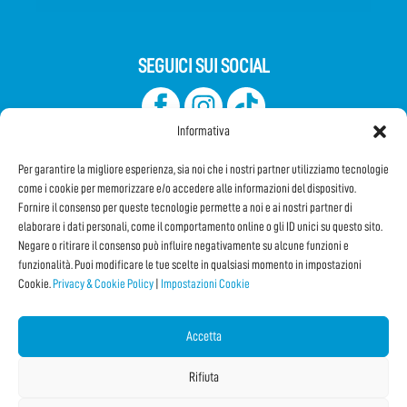
SEGUICI SUI SOCIAL
Informativa
Per garantire la migliore esperienza, sia noi che i nostri partner utilizziamo tecnologie
come i cookie per memorizzare e/o accedere alle informazioni del dispositivo.
Fornire il consenso per queste tecnologie permette a noi e ai nostri partner di
elaborare i dati personali, come il comportamento online o gli ID unici su questo sito.
Iscriviti alla Newsletter
Negare o ritirare il consenso può influire negativamente su alcune funzioni e
funzionalità. Puoi modificare le tue scelte in qualsiasi momento in impostazioni
Cookie.
Privacy & Cookie Policy
|
Impostazioni Cookie
CONDIVIDI QUESTA PAGINA!
Facebook
WhatsApp
Email
Accetta
Rifiuta