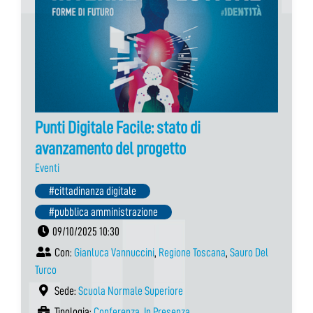
Punti Digitale Facile: stato di
avanzamento del progetto
Eventi
#cittadinanza digitale
#pubblica amministrazione
09/10/2025 10:30
Con:
Gianluca Vannuccini
,
Regione Toscana
,
Sauro Del
Turco
Sede:
Scuola Normale Superiore
Tipologia:
Conferenza
,
In Presenza