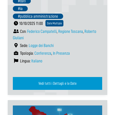
#dati
#ia
#pubblica amministrazione
10/10/2025 11:00
Date Multiple
Con:
Federico Campatelli
,
Regione Toscana
,
Roberto
Giuliani
Sede:
Logge dei Banchi
Tipologia:
Conferenza
,
In Presenza
Lingua:
Italiano
Vedi tutti i Dettagli e le Date