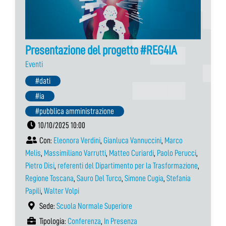
Presentazione del progetto #REG4IA
Eventi
#dati
#ia
#pubblica amministrazione
10/10/2025 10:00
Con:
Eleonora Verdini
,
Gianluca Vannuccini
,
Marco
Melis
,
Massimiliano Varrutti
,
Matteo Curiardi
,
Paolo Perucci
,
Pietro Disi
,
referenti del Dipartimento per la Trasformazione
,
Regione Toscana
,
Sauro Del Turco
,
Simone Cugia
,
Stefania
Papili
,
Walter Volpi
Sede:
Scuola Normale Superiore
Tipologia:
Conferenza
,
In Presenza