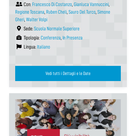
Con:
Francesco Di Costanzo
,
Gianluca Vannuccini
,
Regione Toscana
,
Ruben Cheli
,
Sauro Del Turco
,
Simone
Gheri
,
Walter Volpi
Sede:
Scuola Normale Superiore
Tipologia:
Conferenza
,
In Presenza
Lingua:
Italiano
Vedi tutti i Dettagli e le Date