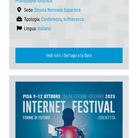
Promozione Turistica
Sede:
Scuola Normale Superiore
Tipologia:
Conferenza
,
In Presenza
Lingua:
Italiano
Vedi tutti i Dettagli e le Date