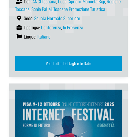
Con:
ANCI Toscana
,
Luca Cipriani
,
Manuela Bigi
,
Regione
Toscana
,
Sonia Pallai
,
Toscana Promozione Turistica
Sede:
Scuola Normale Superiore
Tipologia:
Conferenza
,
In Presenza
Lingua:
Italiano
Vedi tutti i Dettagli e le Date