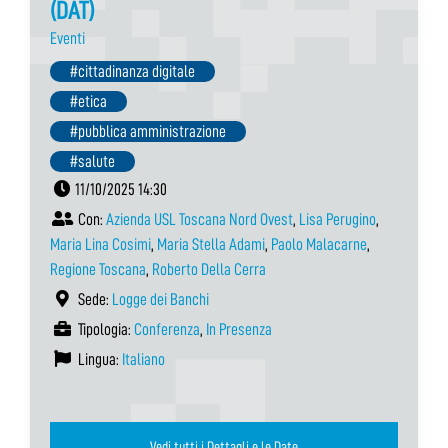
(DAT)
Eventi
#cittadinanza digitale
#etica
#pubblica amministrazione
#salute
11/10/2025 14:30
Con:
Azienda USL Toscana Nord Ovest
,
Lisa Perugino
,
Maria Lina Cosimi
,
Maria Stella Adami
,
Paolo Malacarne
,
Regione Toscana
,
Roberto Della Cerra
Sede:
Logge dei Banchi
Tipologia:
Conferenza
,
In Presenza
Lingua:
Italiano
Vedi tutti i Dettagli e le Date