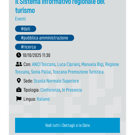
Il Sistema informativo regionale del
turismo
Eventi
#dati
#pubblica amministrazione
#ricerca
10/10/2025 11:30
Con:
ANCI Toscana
,
Luca Cipriani
,
Manuela Bigi
,
Regione
Toscana
,
Sonia Pallai
,
Toscana Promozione Turistica
Sede:
Scuola Normale Superiore
Tipologia:
Conferenza
,
In Presenza
Lingua:
Italiano
Vedi tutti i Dettagli e le Date