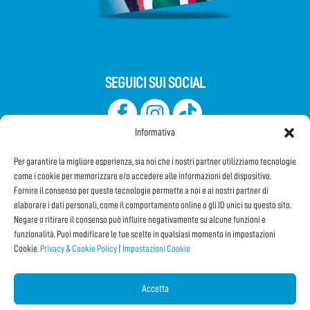
SEGUICI SUI SOCIAL
Informativa
Per garantire la migliore esperienza, sia noi che i nostri partner utilizziamo tecnologie
come i cookie per memorizzare e/o accedere alle informazioni del dispositivo.
Fornire il consenso per queste tecnologie permette a noi e ai nostri partner di
elaborare i dati personali, come il comportamento online o gli ID unici su questo sito.
Iscriviti alla Newsletter
Negare o ritirare il consenso può influire negativamente su alcune funzioni e
funzionalità. Puoi modificare le tue scelte in qualsiasi momento in impostazioni
Cookie.
Privacy & Cookie Policy
|
Impostazioni Cookie
CONDIVIDI QUESTA PAGINA!
Facebook
WhatsApp
Email
Accetta