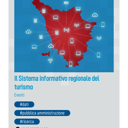
Il Sistema informativo regionale del
turismo
Eventi
#dati
#pubblica amministrazione
#ricerca