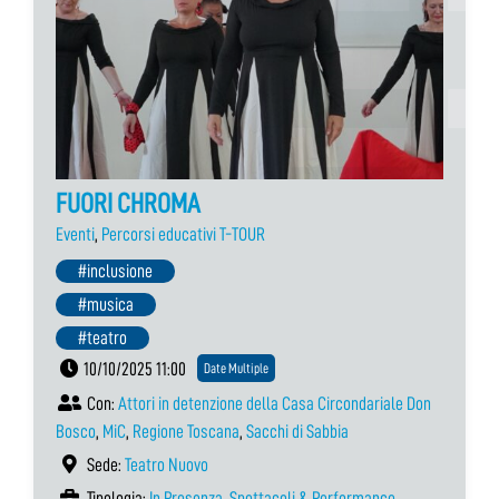
FUORI CHROMA
Eventi
,
Percorsi educativi T-TOUR
#inclusione
#musica
#teatro
10/10/2025 11:00
Date Multiple
Con:
Attori in detenzione della Casa Circondariale Don
Bosco
,
MiC
,
Regione Toscana
,
Sacchi di Sabbia
Sede:
Teatro Nuovo
Tipologia:
In Presenza
,
Spettacoli & Performance