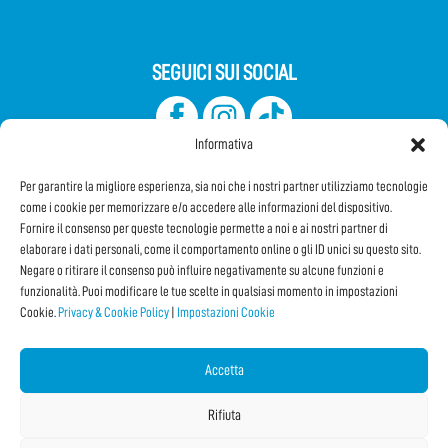
SEGUICI SUI SOCIAL
Informativa
Per garantire la migliore esperienza, sia noi che i nostri partner utilizziamo tecnologie
come i cookie per memorizzare e/o accedere alle informazioni del dispositivo.
Fornire il consenso per queste tecnologie permette a noi e ai nostri partner di
elaborare i dati personali, come il comportamento online o gli ID unici su questo sito.
Iscriviti alla Newsletter
Negare o ritirare il consenso può influire negativamente su alcune funzioni e
funzionalità. Puoi modificare le tue scelte in qualsiasi momento in impostazioni
Cookie.
Privacy & Cookie Policy
|
Impostazioni Cookie
CONDIVIDI QUESTA PAGINA!
Facebook
WhatsApp
Email
Accetta
Rifiuta