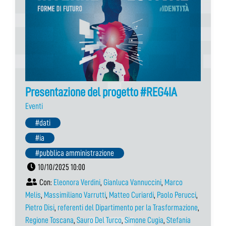
Presentazione del progetto #REG4IA
Eventi
#dati
#ia
#pubblica amministrazione
10/10/2025 10:00
Con:
Eleonora Verdini
,
Gianluca Vannuccini
,
Marco
Melis
,
Massimiliano Varrutti
,
Matteo Curiardi
,
Paolo Perucci
,
Pietro Disi
,
referenti del Dipartimento per la Trasformazione
,
Regione Toscana
,
Sauro Del Turco
,
Simone Cugia
,
Stefania