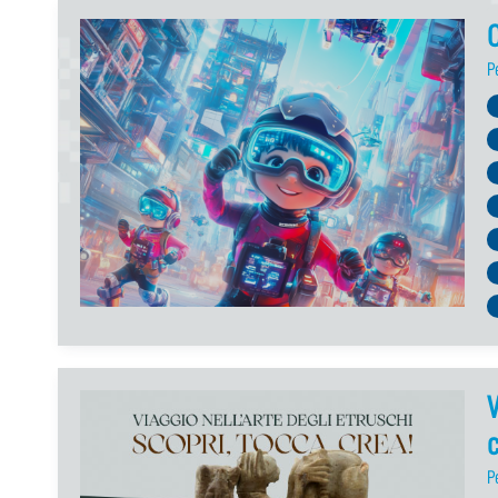
P
V
c
P