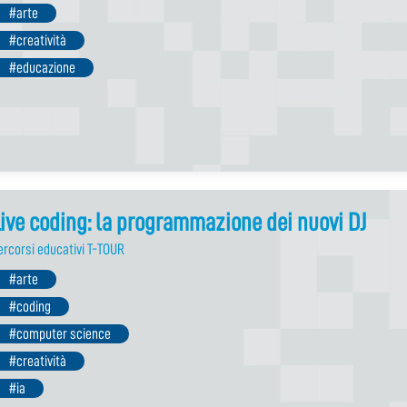
#arte
#creatività
#educazione
ive coding: la programmazione dei nuovi DJ
ercorsi educativi T-TOUR
#arte
#coding
#computer science
#creatività
#ia