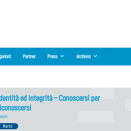
gonisti
Partner
Press
Archivio
dentità ed integrità – Conoscersi per
iconoscersi
venti
#arte