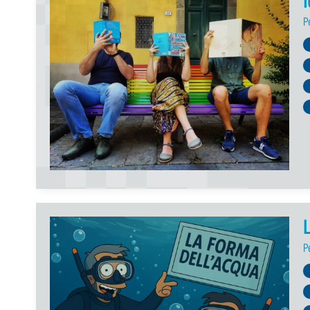
I
P
L
P