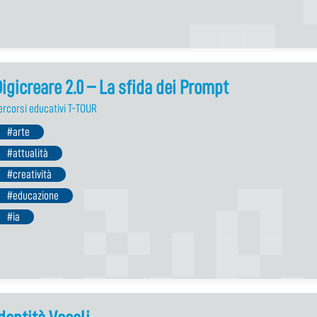
igicreare 2.0 – La sfida dei Prompt
ercorsi educativi T-TOUR
#arte
#attualità
#creatività
#educazione
#ia