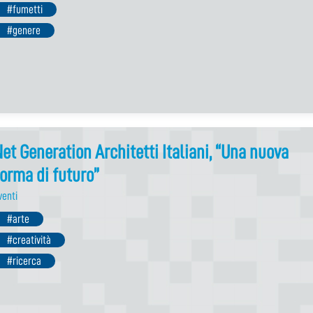
#fumetti
#genere
et Generation Architetti Italiani, “Una nuova
orma di futuro”
venti
#arte
#creatività
#ricerca