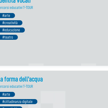
dentità Vocali
ercorsi educativi T-TOUR
#arte
#creatività
#educazione
#teatro
a forma dell’acqua
ercorsi educativi T-TOUR
#arte
#cittadinanza digitale