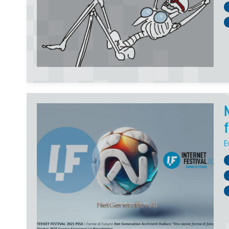
N
f
E