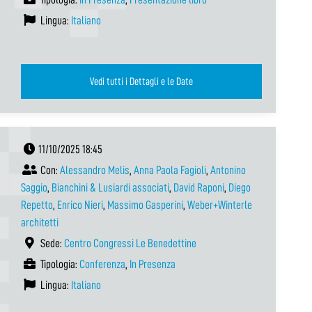
Lingua:
Italiano
Vedi tutti i Dettagli e le Date
11/10/2025 18:45
Con:
Alessandro Melis
,
Anna Paola Fagioli
,
Antonino
Saggio
,
Bianchini & Lusiardi associati
,
David Raponi
,
Diego
Repetto
,
Enrico Nieri
,
Massimo Gasperini
,
Weber+Winterle
architetti
Sede:
Centro Congressi Le Benedettine
Tipologia:
Conferenza
,
In Presenza
Lingua:
Italiano