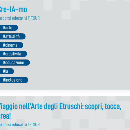
Cre-IA-mo
ercorsi educativi T-TOUR
#arte
#attualità
#cinema
#creatività
#educazione
#ia
#inclusione
iaggio nell’Arte degli Etruschi: scopri, tocca,
rea!
ercorsi educativi T-TOUR