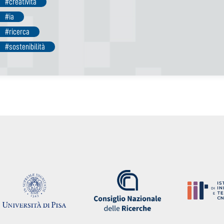
#creatività
#ia
#ricerca
#sostenibilità