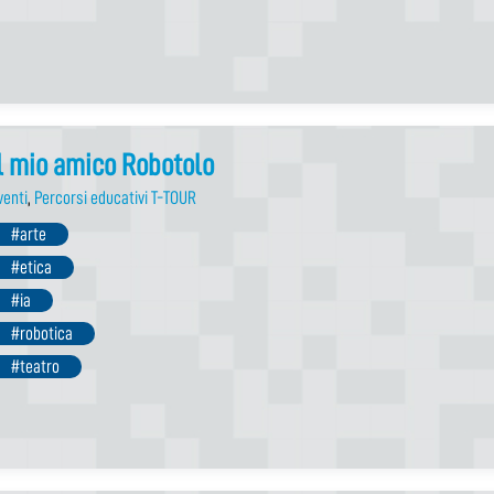
l mio amico Robotolo
venti
,
Percorsi educativi T-TOUR
#arte
#etica
#ia
#robotica
#teatro