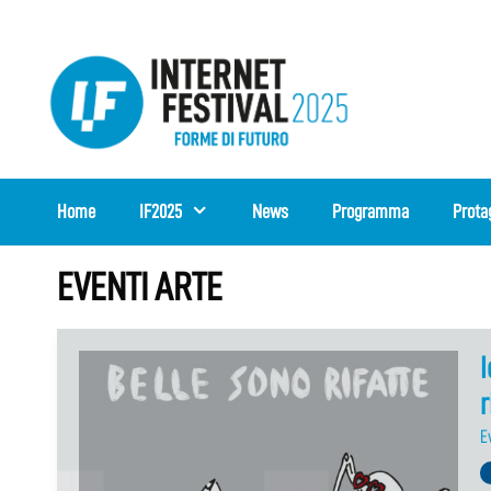
Vai
al
contenuto
Home
IF2025
News
Programma
Prota
EVENTI ARTE
I
r
E