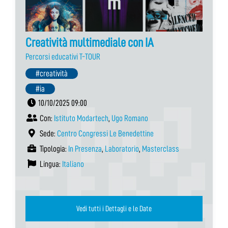
Creatività multimediale con IA
Percorsi educativi T-TOUR
#creatività
#ia
10/10/2025 09:00
Con:
Istituto Modartech
,
Ugo Romano
Sede:
Centro Congressi Le Benedettine
Tipologia:
In Presenza
,
Laboratorio
,
Masterclass
Lingua:
Italiano
Vedi tutti i Dettagli e le Date