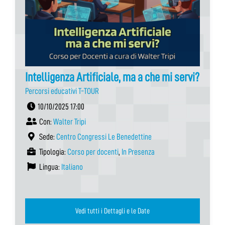
Intelligenza Artificiale, ma a che mi servi?
Percorsi educativi T-TOUR
10/10/2025 17:00
Con:
Walter Tripi
Sede:
Centro Congressi Le Benedettine
Tipologia:
Corso per docenti
,
In Presenza
Lingua:
Italiano
Vedi tutti i Dettagli e le Date