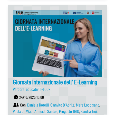
Giornata Internazionale dell’ E-Learning
Percorsi educativi T-TOUR
24/10/2025 15:00
Con:
Daniela Rotelli
,
Gianvito D’Aprile
,
Mara Loccisano
,
Paula de Waal Almeida Santos
,
Progetto TRIO
,
Sandra Troìa