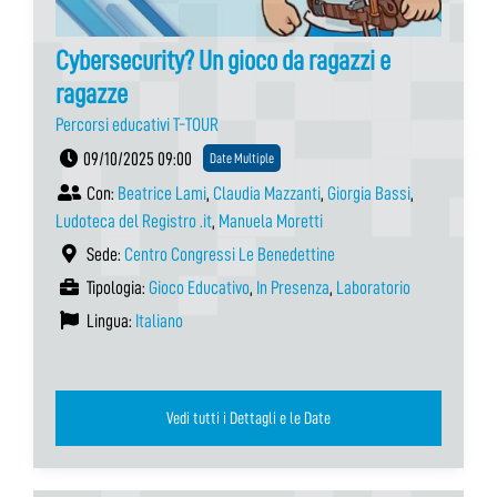
Cybersecurity? Un gioco da ragazzi e
ragazze
Percorsi educativi T-TOUR
09/10/2025 09:00
Date Multiple
Con:
Beatrice Lami
,
Claudia Mazzanti
,
Giorgia Bassi
,
Ludoteca del Registro .it
,
Manuela Moretti
Sede:
Centro Congressi Le Benedettine
Tipologia:
Gioco Educativo
,
In Presenza
,
Laboratorio
Lingua:
Italiano
Vedi tutti i Dettagli e le Date