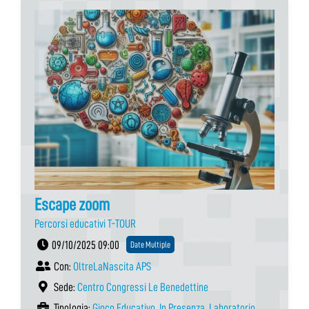
Escape zoom
Percorsi educativi T-TOUR
09/10/2025 09:00
Date Multiple
Con:
OltreLaNascita APS
Sede:
Centro Congressi Le Benedettine
Tipologia:
Gioco Educativo
,
In Presenza
,
Laboratorio