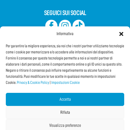
SEGUICI SUI SOCIAL
Informativa
Per garantire la migliore esperienza, sia noi che i nostri partner utilizziamo tecnologie
come i cookie per memorizzare e/o accedere alle informazioni del dispositivo.
Fornire il consenso per queste tecnologie permette a noi e ai nostri partner di
elaborare i dati personali, come il comportamento online o gli ID unici su questo sito.
Iscriviti alla Newsletter
Negare o ritirare il consenso può influire negativamente su alcune funzioni e
funzionalità. Puoi modificare le tue scelte in qualsiasi momento in impostazioni
Cookie.
Privacy & Cookie Policy
|
Impostazioni Cookie
CONDIVIDI QUESTA PAGINA!
Facebook
WhatsApp
Email
Accetta
Rifiuta
Visualizza preferenze
Copyright © 2026 Internet Festival 2025 |
Credits
La Jetée
|
Privacy & Cookie Policy
|