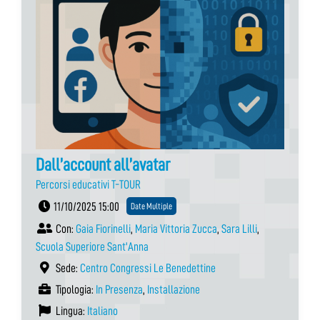
Dall’account all’avatar
Percorsi educativi T-TOUR
11/10/2025 15:00
Date Multiple
Con:
Gaia Fiorinelli
,
Maria Vittoria Zucca
,
Sara Lilli
,
Scuola Superiore Sant'Anna
Sede:
Centro Congressi Le Benedettine
Tipologia:
In Presenza
,
Installazione
Lingua:
Italiano