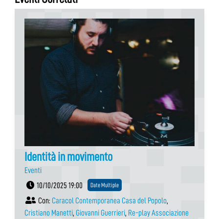
Identità in movimento
Eventi
10/10/2025 19:00
Date Multiple
Con:
Caracol Contemporanea Casa del Popolo
,
Cristiano Manetti
,
Giovanni Guerrieri
,
Re-play Associazione