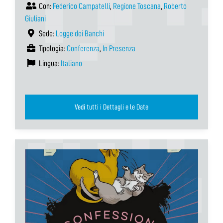
Con:
Federico Campatelli
,
Regione Toscana
,
Roberto
Giuliani
Sede:
Logge dei Banchi
Tipologia:
Conferenza
,
In Presenza
Lingua:
Italiano
Vedi tutti i Dettagli e le Date