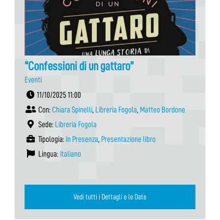
“Confessioni di un gattaro”
Eventi
11/10/2025 11:00
Con:
Chiara Spinelli
,
Libreria Fogola
,
Matteo Bordone
Sede:
Libreria Fogola
Tipologia:
In Presenza
,
Presentazione libro
Lingua:
Italiano
Vedi tutti i Dettagli e le Date