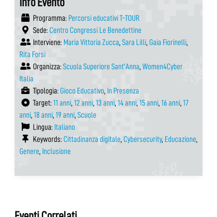
Info Evento
Programma:
Percorsi educativi T-TOUR
Sede:
Centro Congressi Le Benedettine
Interviene:
Maria Vittoria Zucca
,
Sara Lilli
,
Gaia Fiorinelli
,
Rita Forsi
Organizza:
Scuola Superiore Sant'Anna
,
Women4Cyber
Italia
Tipologia:
Gioco Educativo
,
In Presenza
Target:
11 anni
,
12 anni
,
13 anni
,
14 anni
,
15 anni
,
16 anni
,
17
anni
,
18 anni
,
19 anni
,
Scuole
Lingua:
Italiano
Keywords:
Cittadinanza digitale
,
Cybersecurity
,
Educazione
,
Genere
,
Inclusione
Eventi Correlati