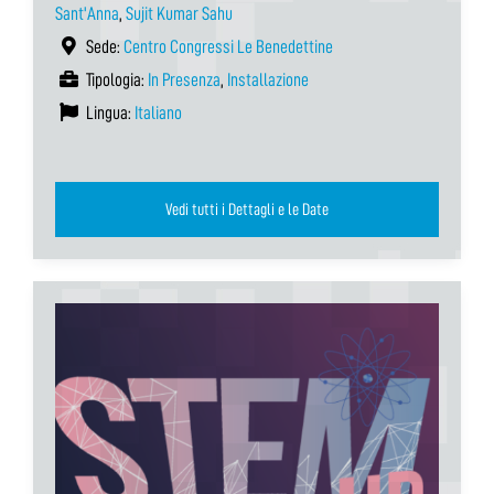
Sant'Anna
,
Sujit Kumar Sahu
Sede:
Centro Congressi Le Benedettine
Tipologia:
In Presenza
,
Installazione
Lingua:
Italiano
Vedi tutti i Dettagli e le Date