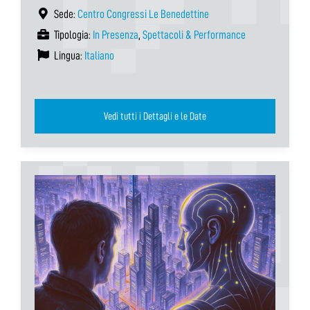
Sede:
Centro Congressi Le Benedettine
Tipologia:
In Presenza
,
Spettacoli & Performance
Lingua:
Italiano
Vedi tutti i Dettagli e le Date