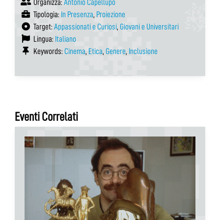
Organizza:
Antonio Capellupo
Tipologia:
In Presenza
,
Proiezione
Target:
Appassionati e Curiosi
,
Giovani e Universitari
Lingua:
Italiano
Keywords:
Cinema
,
Etica
,
Genere
,
Inclusione
Eventi Correlati