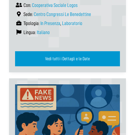
Con:
Cooperativa Sociale Logos
Sede:
Centro Congressi Le Benedettine
Tipologia:
In Presenza
,
Laboratorio
Lingua:
Italiano
Vedi tutti i Dettagli e le Date