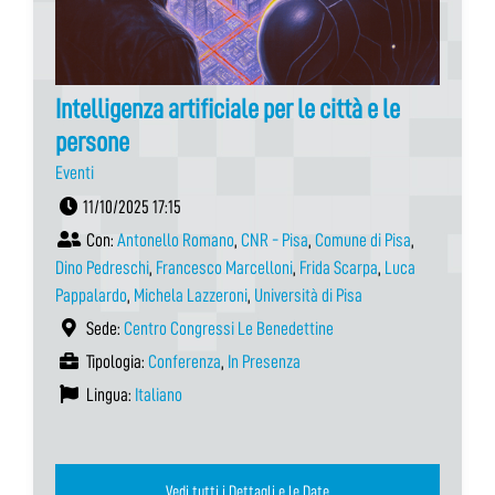
Intelligenza artificiale per le città e le
persone
Eventi
11/10/2025 17:15
Con:
Antonello Romano
,
CNR - Pisa
,
Comune di Pisa
,
Dino Pedreschi
,
Francesco Marcelloni
,
Frida Scarpa
,
Luca
Pappalardo
,
Michela Lazzeroni
,
Università di Pisa
Sede:
Centro Congressi Le Benedettine
Tipologia:
Conferenza
,
In Presenza
Lingua:
Italiano
Vedi tutti i Dettagli e le Date