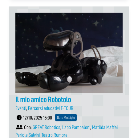
Il mio amico Robotolo
Eventi
,
Percorsi educativi T-TOUR
12/10/2025 15:00
Date Multiple
Con:
GREAT Robotics
,
Lapo Pampaloni
,
Matilda Maffei
,
Pericle Salvini
,
Teatro Rumore