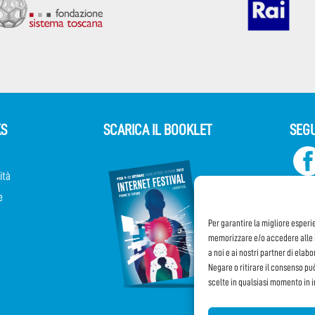
KS
SCARICA IL BOOKLET
SEGU
ità
e
Per garantire la migliore esperi
memorizzare e/o accedere alle i
a noi e ai nostri partner di elab
Negare o ritirare il consenso pu
scelte in qualsiasi momento in 