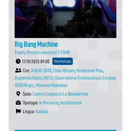
Big Bang Machine
Eventi
,
Percorsi educativi T-TOUR
11/10/2025 09:00
Date Multiple
Con:
AHEAD 2020
,
Elisa Velcani
,
Fondazione Pisa
,
Guglielmo Rossi
,
IVECO
,
Osservatorio Gravitazionale Europeo
(EGO/Virgo)
,
Vincenzo Napolano
Sede:
Centro Congressi Le Benedettine
Tipologia:
In Presenza
,
Installazione
Lingua:
Italiano