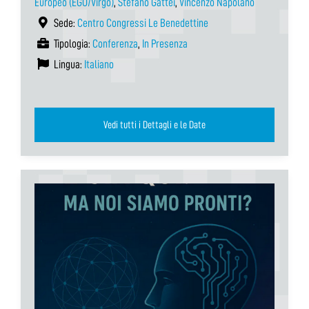
Europeo (EGO/Virgo)
,
Stefano Gattei
,
Vincenzo Napolano
Sede:
Centro Congressi Le Benedettine
Tipologia:
Conferenza
,
In Presenza
Lingua:
Italiano
Vedi tutti i Dettagli e le Date