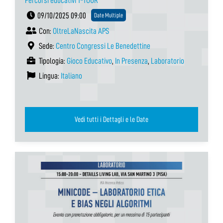
Percorsi educativi T-TOUR
09/10/2025 09:00
Date Multiple
Con:
OltreLaNascita APS
Sede:
Centro Congressi Le Benedettine
Tipologia:
Gioco Educativo
,
In Presenza
,
Laboratorio
Lingua:
Italiano
Vedi tutti i Dettagli e le Date