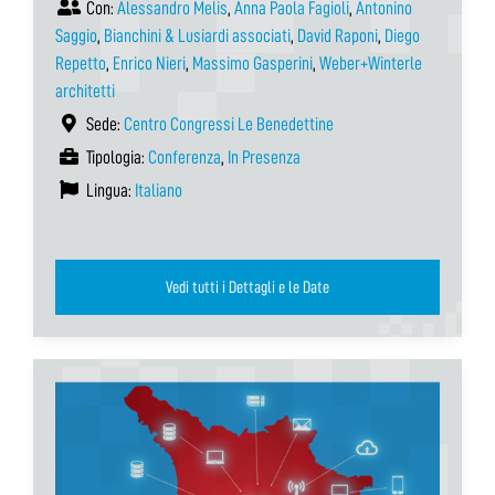
Con:
Alessandro Melis
,
Anna Paola Fagioli
,
Antonino
Saggio
,
Bianchini & Lusiardi associati
,
David Raponi
,
Diego
Repetto
,
Enrico Nieri
,
Massimo Gasperini
,
Weber+Winterle
architetti
Sede:
Centro Congressi Le Benedettine
Tipologia:
Conferenza
,
In Presenza
Lingua:
Italiano
Vedi tutti i Dettagli e le Date