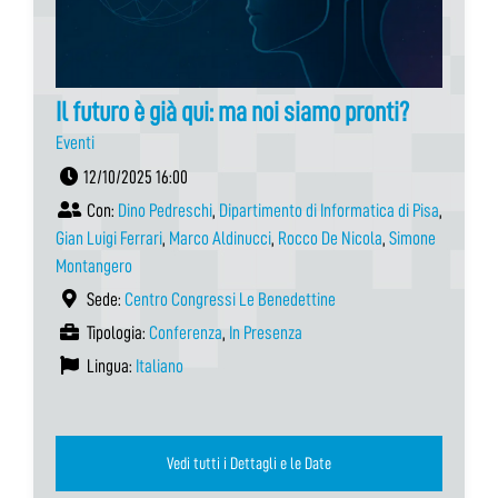
Il futuro è già qui: ma noi siamo pronti?
Eventi
12/10/2025 16:00
Con:
Dino Pedreschi
,
Dipartimento di Informatica di Pisa
,
Gian Luigi Ferrari
,
Marco Aldinucci
,
Rocco De Nicola
,
Simone
Montangero
Sede:
Centro Congressi Le Benedettine
Tipologia:
Conferenza
,
In Presenza
Lingua:
Italiano
Vedi tutti i Dettagli e le Date