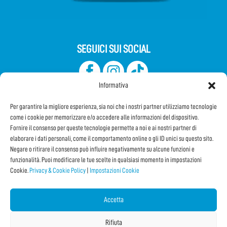
SEGUICI SUI SOCIAL
Informativa
Per garantire la migliore esperienza, sia noi che i nostri partner utilizziamo tecnologie
come i cookie per memorizzare e/o accedere alle informazioni del dispositivo.
Fornire il consenso per queste tecnologie permette a noi e ai nostri partner di
elaborare i dati personali, come il comportamento online o gli ID unici su questo sito.
Iscriviti alla Newsletter
Negare o ritirare il consenso può influire negativamente su alcune funzioni e
funzionalità. Puoi modificare le tue scelte in qualsiasi momento in impostazioni
Cookie.
Privacy & Cookie Policy
|
Impostazioni Cookie
CONDIVIDI QUESTA PAGINA!
Facebook
WhatsApp
Email
Accetta
Rifiuta