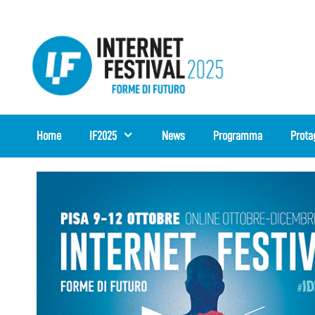
Vai
al
contenuto
Home
IF2025
News
Programma
Prota