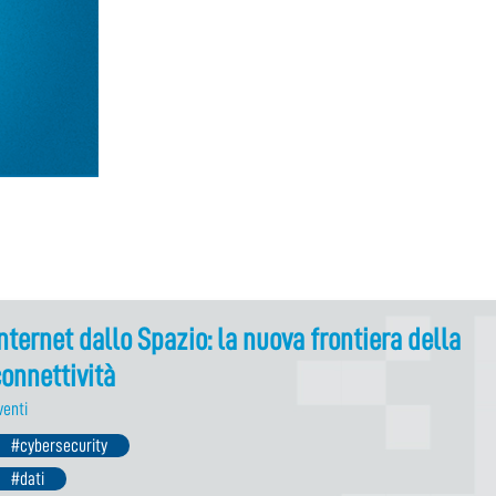
nternet dallo Spazio: la nuova frontiera della
onnettività
venti
#cybersecurity
#dati