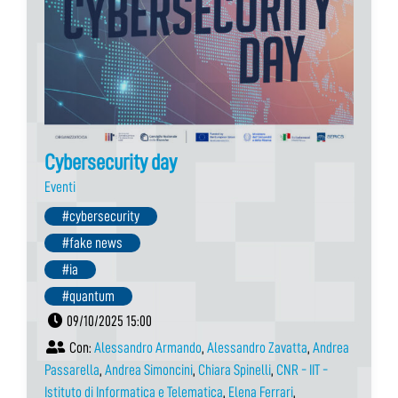
Cybersecurity day
Eventi
#cybersecurity
#fake news
#ia
#quantum
09/10/2025 15:00
Con:
Alessandro Armando
,
Alessandro Zavatta
,
Andrea
Passarella
,
Andrea Simoncini
,
Chiara Spinelli
,
CNR - IIT -
Istituto di Informatica e Telematica
,
Elena Ferrari
,