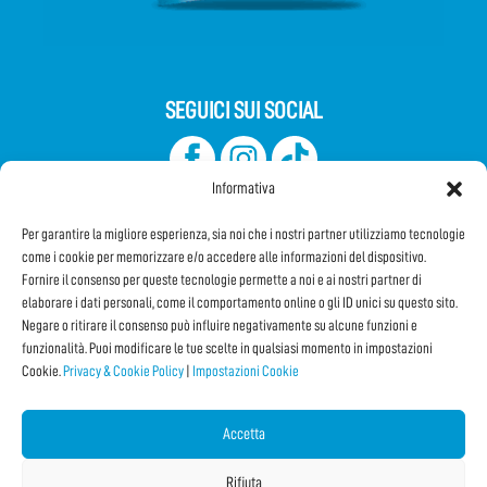
SEGUICI SUI SOCIAL
Informativa
Per garantire la migliore esperienza, sia noi che i nostri partner utilizziamo tecnologie
come i cookie per memorizzare e/o accedere alle informazioni del dispositivo.
Fornire il consenso per queste tecnologie permette a noi e ai nostri partner di
elaborare i dati personali, come il comportamento online o gli ID unici su questo sito.
Iscriviti alla Newsletter
Negare o ritirare il consenso può influire negativamente su alcune funzioni e
funzionalità. Puoi modificare le tue scelte in qualsiasi momento in impostazioni
Cookie.
Privacy & Cookie Policy
|
Impostazioni Cookie
CONDIVIDI QUESTA PAGINA!
Facebook
WhatsApp
Email
Accetta
Rifiuta