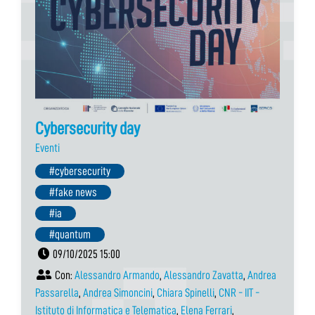
Cybersecurity day
Eventi
#cybersecurity
#fake news
#ia
#quantum
09/10/2025 15:00
Con:
Alessandro Armando
,
Alessandro Zavatta
,
Andrea
Passarella
,
Andrea Simoncini
,
Chiara Spinelli
,
CNR - IIT -
Istituto di Informatica e Telematica
,
Elena Ferrari
,