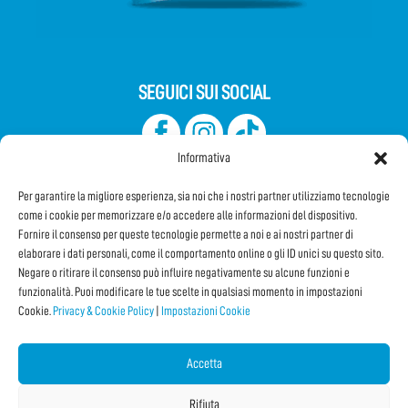
SEGUICI SUI SOCIAL
Informativa
Per garantire la migliore esperienza, sia noi che i nostri partner utilizziamo tecnologie
come i cookie per memorizzare e/o accedere alle informazioni del dispositivo.
Fornire il consenso per queste tecnologie permette a noi e ai nostri partner di
elaborare i dati personali, come il comportamento online o gli ID unici su questo sito.
Iscriviti alla Newsletter
Negare o ritirare il consenso può influire negativamente su alcune funzioni e
funzionalità. Puoi modificare le tue scelte in qualsiasi momento in impostazioni
Cookie.
Privacy & Cookie Policy
|
Impostazioni Cookie
CONDIVIDI QUESTA PAGINA!
Facebook
WhatsApp
Email
Accetta
Rifiuta