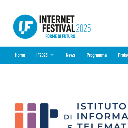
Vai
al
contenuto
Home
IF2025
News
Programma
Prota