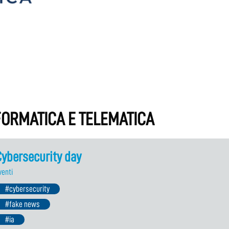
INFORMATICA E TELEMATICA
ybersecurity day
venti
#cybersecurity
#fake news
#ia