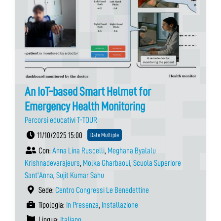
An IoT-based Smart Helmet for
Emergency Health Monitoring
Percorsi educativi T-TOUR
11/10/2025 15:00
Date Multiple
Con:
Anna Lina Ruscelli
,
Meghana Byalalu
Krishnadevarajeurs
,
Molka Gharbaoui
,
Scuola Superiore
Sant'Anna
,
Sujit Kumar Sahu
Sede:
Centro Congressi Le Benedettine
Tipologia:
In Presenza
,
Installazione
Lingua:
Italiano