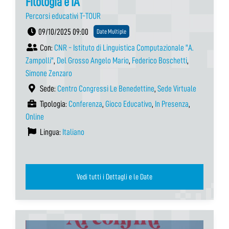
Filologia e IA
Percorsi educativi T-TOUR
09/10/2025 09:00
Date Multiple
Con:
CNR - Istituto di Linguistica Computazionale "A.
Zampolli"
,
Del Grosso Angelo Mario
,
Federico Boschetti
,
Simone Zenzaro
Sede:
Centro Congressi Le Benedettine
,
Sede Virtuale
Tipologia:
Conferenza
,
Gioco Educativo
,
In Presenza
,
Online
Lingua:
Italiano
Vedi tutti i Dettagli e le Date