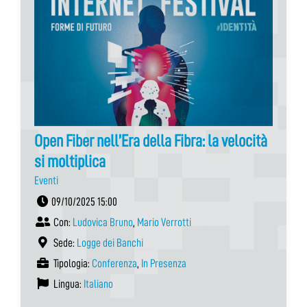
Open Fiber nell’Era della Fibra: la velocità
si moltiplica
Eventi
09/10/2025 15:00
Con:
Ludovica Bruno
,
Mario Verrotti
Sede:
Logge dei Banchi
Tipologia:
Conferenza
,
In Presenza
Lingua:
Italiano