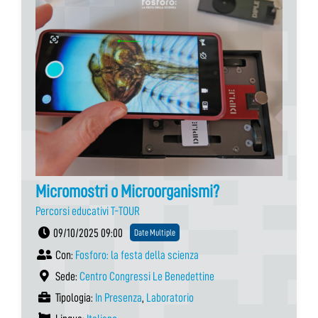
Micromostri o Microorganismi?
Percorsi educativi T-TOUR
09/10/2025 09:00
Date Multiple
Con:
Fosforo: la festa della scienza
Sede:
Centro Congressi Le Benedettine
Tipologia:
In Presenza
,
Laboratorio