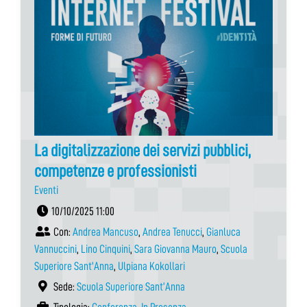
La digitalizzazione dei servizi pubblici,
competenze e professionisti
Eventi
10/10/2025 11:00
Con:
Andrea Mancuso
,
Andrea Tenucci
,
Gianluca
Vannuccini
,
Lino Cinquini
,
Sara Giovanna Mauro
,
Scuola
Superiore Sant'Anna
,
Ulpiana Kokollari
Sede:
Scuola Superiore Sant’Anna