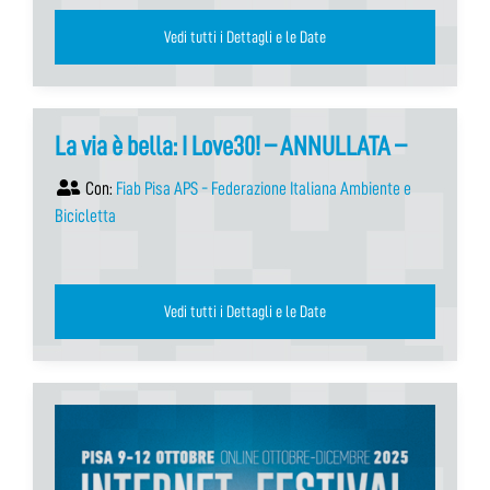
Vedi tutti i Dettagli e le Date
La via è bella: I Love30! – ANNULLATA –
Con:
Fiab Pisa APS - Federazione Italiana Ambiente e
Bicicletta
Vedi tutti i Dettagli e le Date