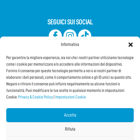
SEGUICI SUI SOCIAL
Informativa
Per garantire la migliore esperienza, sia noi che i nostri partner utilizziamo tecnologie
come i cookie per memorizzare e/o accedere alle informazioni del dispositivo.
Fornire il consenso per queste tecnologie permette a noi e ai nostri partner di
elaborare i dati personali, come il comportamento online o gli ID unici su questo sito.
Iscriviti alla Newsletter
Negare o ritirare il consenso può influire negativamente su alcune funzioni e
funzionalità. Puoi modificare le tue scelte in qualsiasi momento in impostazioni
Cookie.
Privacy & Cookie Policy
|
Impostazioni Cookie
CONDIVIDI QUESTA PAGINA!
Facebook
WhatsApp
Email
Accetta
Rifiuta