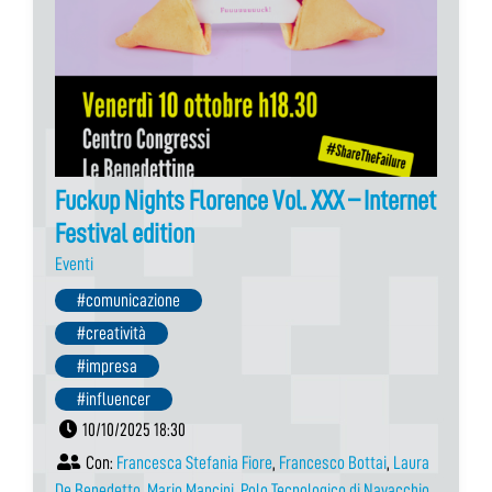
Fuckup Nights Florence Vol. XXX – Internet
Festival edition
Eventi
#comunicazione
#creatività
#impresa
#influencer
10/10/2025 18:30
Con:
Francesca Stefania Fiore
,
Francesco Bottai
,
Laura
De Benedetto
,
Mario Mancini
,
Polo Tecnologico di Navacchio
,