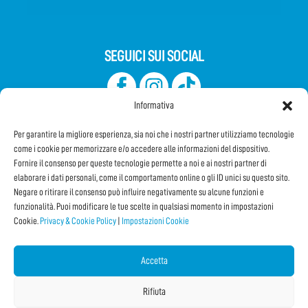
SEGUICI SUI SOCIAL
Informativa
Per garantire la migliore esperienza, sia noi che i nostri partner utilizziamo tecnologie
come i cookie per memorizzare e/o accedere alle informazioni del dispositivo.
Fornire il consenso per queste tecnologie permette a noi e ai nostri partner di
elaborare i dati personali, come il comportamento online o gli ID unici su questo sito.
Iscriviti alla Newsletter
Negare o ritirare il consenso può influire negativamente su alcune funzioni e
funzionalità. Puoi modificare le tue scelte in qualsiasi momento in impostazioni
Cookie.
Privacy & Cookie Policy
|
Impostazioni Cookie
CONDIVIDI QUESTA PAGINA!
Facebook
WhatsApp
Email
Accetta
Rifiuta