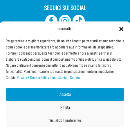
SEGUICI SUI SOCIAL
Informativa
Per garantire la migliore esperienza, sia noi che i nostri partner utilizziamo tecnologie
come i cookie per memorizzare e/o accedere alle informazioni del dispositivo.
Fornire il consenso per queste tecnologie permette a noi e ai nostri partner di
elaborare i dati personali, come il comportamento online o gli ID unici su questo sito.
Iscriviti alla Newsletter
Negare o ritirare il consenso può influire negativamente su alcune funzioni e
funzionalità. Puoi modificare le tue scelte in qualsiasi momento in impostazioni
Cookie.
Privacy & Cookie Policy
|
Impostazioni Cookie
CONDIVIDI QUESTA PAGINA!
Facebook
WhatsApp
Email
Accetta
Rifiuta
Visualizza preferenze
Copyright © 2026 Internet Festival 2025 |
Credits
La Jetée
|
Privacy & Cookie Policy
|
Impostazioni Cookie
|
Sitemap
|
| Online:
3