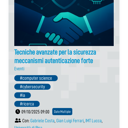
Tecniche avanzate per la sicurezza
meccanismi autenticazione forte
Eventi
#computer science
#cybersecurity
#ia
#ricerca
09/10/2025 09:00
Date Multiple
Con:
Gabriele Costa
,
Gian Luigi Ferrari
,
IMT Lucca
,
Università di Pisa