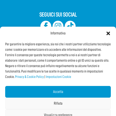
SEGUICI SUI SOCIAL
Informativa
Per garantire la migliore esperienza, sia noi che i nostri partner utilizziamo tecnologie
come i cookie per memorizzare e/o accedere alle informazioni del dispositivo.
Fornire il consenso per queste tecnologie permette a noi e ai nostri partner di
elaborare i dati personali, come il comportamento online o gli ID unici su questo sito.
Iscriviti alla Newsletter
Negare o ritirare il consenso può influire negativamente su alcune funzioni e
funzionalità. Puoi modificare le tue scelte in qualsiasi momento in impostazioni
Cookie.
Privacy & Cookie Policy
|
Impostazioni Cookie
CONDIVIDI QUESTA PAGINA!
Facebook
WhatsApp
Email
Accetta
Rifiuta
Visualizza preferenze