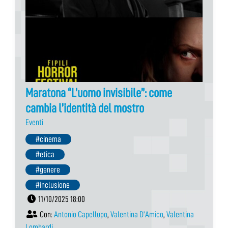
Maratona “L’uomo invisibile”: come
cambia l’identità del mostro
Eventi
#cinema
#etica
#genere
#inclusione
11/10/2025 18:00
Con:
Antonio Capellupo
,
Valentina D'Amico
,
Valentina
Lombardi