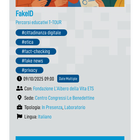
FakeID
Percorsi educativi T-TOUR
#cittadinanza digitale
#etica
#fact-checking
#fake news
#privacy
09/10/2025 09:00
Date Multiple
Con:
Fondazione L’Albero della Vita ETS
Sede:
Centro Congressi Le Benedettine
Tipologia:
In Presenza
,
Laboratorio
Lingua:
Italiano