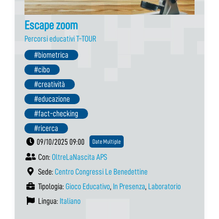
Escape zoom
Percorsi educativi T-TOUR
#biometrica
#cibo
#creatività
#educazione
#fact-checking
#ricerca
09/10/2025 09:00
Date Multiple
Con:
OltreLaNascita APS
Sede:
Centro Congressi Le Benedettine
Tipologia:
Gioco Educativo
,
In Presenza
,
Laboratorio
Lingua:
Italiano