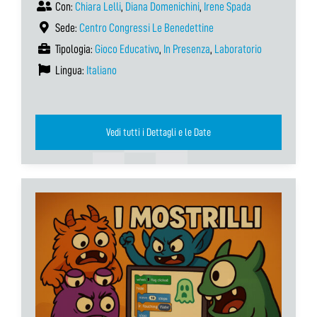
Con:
Chiara Lelli
,
Diana Domenichini
,
Irene Spada
Sede:
Centro Congressi Le Benedettine
Tipologia:
Gioco Educativo
,
In Presenza
,
Laboratorio
Lingua:
Italiano
Vedi tutti i Dettagli e le Date