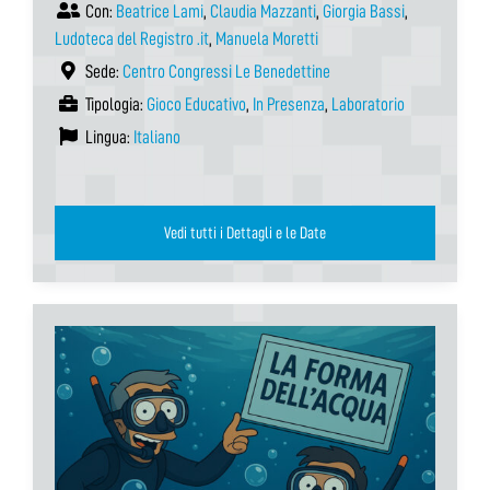
Con:
Beatrice Lami
,
Claudia Mazzanti
,
Giorgia Bassi
,
Ludoteca del Registro .it
,
Manuela Moretti
Sede:
Centro Congressi Le Benedettine
Tipologia:
Gioco Educativo
,
In Presenza
,
Laboratorio
Lingua:
Italiano
Vedi tutti i Dettagli e le Date