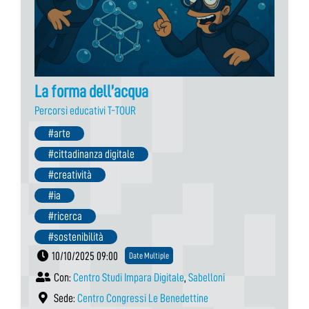
La forma dell’acqua
Percorsi educativi T-TOUR
#arte
#cittadinanza digitale
#creatività
#ia
#ricerca
#sostenibilità
10/10/2025 09:00
Date Multiple
Con:
Centro Studi Impara Digitale
,
Sabelloni
Sede:
Centro Congressi Le Benedettine