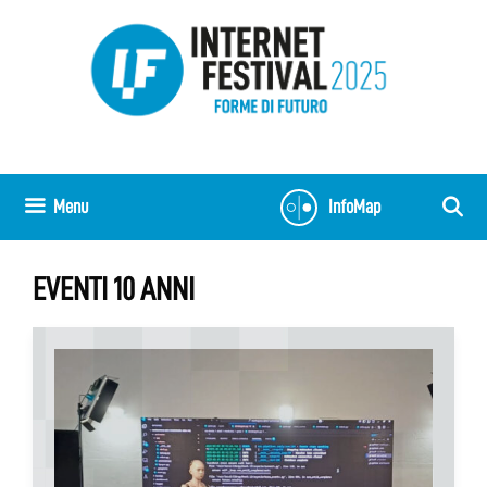
Vai
al
contenuto
Menu
InfoMap
EVENTI 10 ANNI