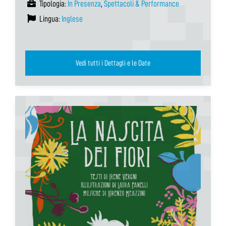
Tipologia:
In Presenza
,
Spettacoli & Performance
Lingua:
Inglese
Vedi tutti i Dettagli e le Date