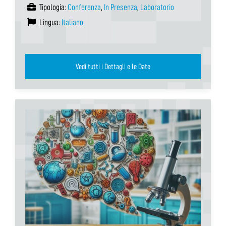
Tipologia:
Conferenza
,
In Presenza
,
Laboratorio
Lingua:
Italiano
Vedi tutti i Dettagli e le Date