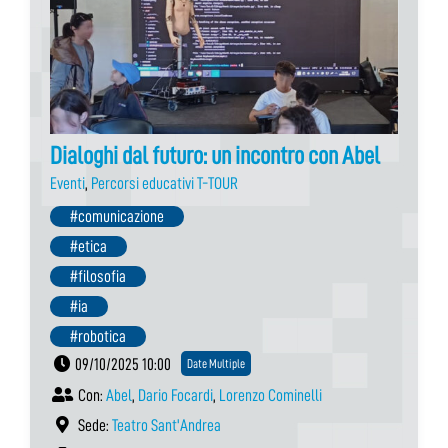
Dialoghi dal futuro: un incontro con Abel
Eventi
,
Percorsi educativi T-TOUR
#comunicazione
#etica
#filosofia
#ia
#robotica
09/10/2025 10:00
Date Multiple
Con:
Abel
,
Dario Focardi
,
Lorenzo Cominelli
Sede:
Teatro Sant'Andrea