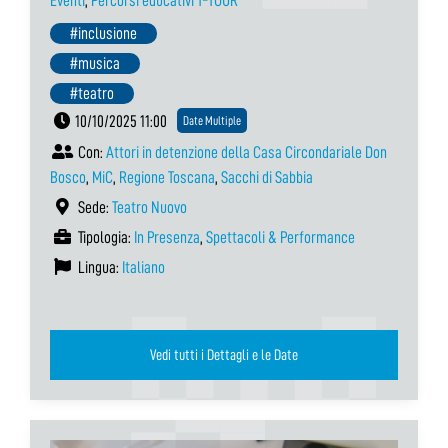
Eventi
,
Percorsi educativi T-TOUR
#inclusione
#musica
#teatro
10/10/2025 11:00
Date Multiple
Con:
Attori in detenzione della Casa Circondariale Don
Bosco
,
MiC
,
Regione Toscana
,
Sacchi di Sabbia
Sede:
Teatro Nuovo
Tipologia:
In Presenza
,
Spettacoli & Performance
Lingua:
Italiano
Vedi tutti i Dettagli e le Date