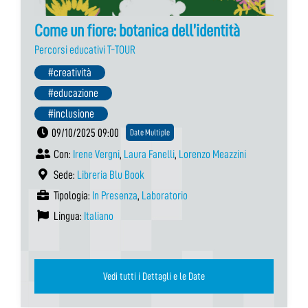
Come un fiore: botanica dell’identità
Percorsi educativi T-TOUR
#creatività
#educazione
#inclusione
09/10/2025 09:00
Date Multiple
Con:
Irene Vergni
,
Laura Fanelli
,
Lorenzo Meazzini
Sede:
Libreria Blu Book
Tipologia:
In Presenza
,
Laboratorio
Lingua:
Italiano
Vedi tutti i Dettagli e le Date