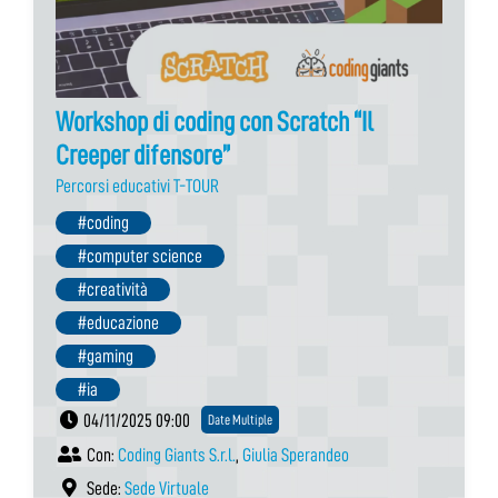
Workshop di coding con Scratch “Il
Creeper difensore”
Percorsi educativi T-TOUR
#coding
#computer science
#creatività
#educazione
#gaming
#ia
04/11/2025 09:00
Date Multiple
Con:
Coding Giants S.r.l.
,
Giulia Sperandeo
Sede:
Sede Virtuale