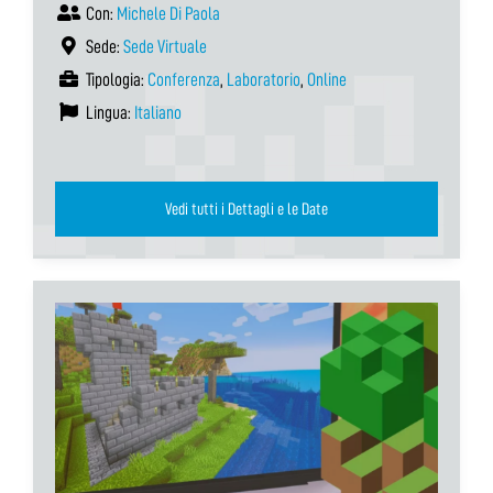
Con:
Michele Di Paola
Sede:
Sede Virtuale
Tipologia:
Conferenza
,
Laboratorio
,
Online
Lingua:
Italiano
Vedi tutti i Dettagli e le Date