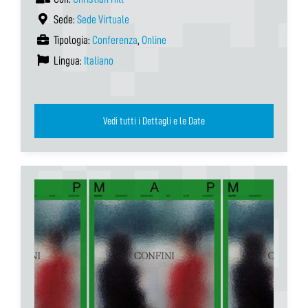
Sede:
Sede Virtuale
Tipologia:
Conferenza
,
Online
Lingua:
Italiano
Vedi tutti i Dettagli e le Date