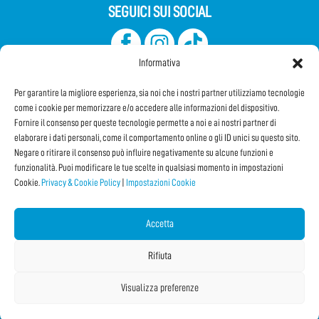
SEGUICI SUI SOCIAL
Informativa
Per garantire la migliore esperienza, sia noi che i nostri partner utilizziamo tecnologie
come i cookie per memorizzare e/o accedere alle informazioni del dispositivo.
Fornire il consenso per queste tecnologie permette a noi e ai nostri partner di
elaborare i dati personali, come il comportamento online o gli ID unici su questo sito.
Iscriviti alla Newsletter
Negare o ritirare il consenso può influire negativamente su alcune funzioni e
funzionalità. Puoi modificare le tue scelte in qualsiasi momento in impostazioni
Cookie.
Privacy & Cookie Policy
|
Impostazioni Cookie
CONDIVIDI QUESTA PAGINA!
Facebook
WhatsApp
Email
Accetta
Rifiuta
Visualizza preferenze
Copyright © 2026 Internet Festival 2025 |
Credits
La Jetée
|
Privacy & Cookie Policy
|
Impostazioni Cookie
|
Sitemap
|
| Online:
5