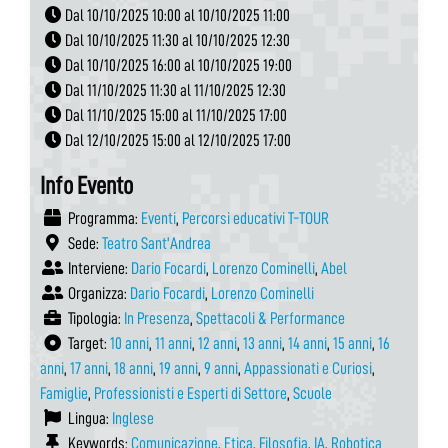
Dal 10/10/2025 10:00 al 10/10/2025 11:00
Dal 10/10/2025 11:30 al 10/10/2025 12:30
Dal 10/10/2025 16:00 al 10/10/2025 19:00
Dal 11/10/2025 11:30 al 11/10/2025 12:30
Dal 11/10/2025 15:00 al 11/10/2025 17:00
Dal 12/10/2025 15:00 al 12/10/2025 17:00
Info Evento
Programma:
Eventi
,
Percorsi educativi T-TOUR
Sede:
Teatro Sant'Andrea
Interviene:
Dario Focardi
,
Lorenzo Cominelli
,
Abel
Organizza:
Dario Focardi
,
Lorenzo Cominelli
Tipologia:
In Presenza
,
Spettacoli & Performance
Target:
10 anni
,
11 anni
,
12 anni
,
13 anni
,
14 anni
,
15 anni
,
16
anni
,
17 anni
,
18 anni
,
19 anni
,
9 anni
,
Appassionati e Curiosi
,
Famiglie
,
Professionisti e Esperti di Settore
,
Scuole
Lingua:
Inglese
Keywords:
Comunicazione
,
Etica
,
Filosofia
,
IA
,
Robotica