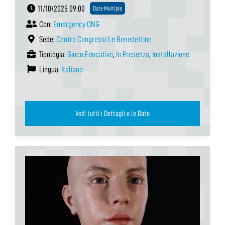
11/10/2025 09:00
Date Multiple
Con:
Emergency ONG
Sede:
Centro Congressi Le Benedettine
Tipologia:
Gioco Educativo
,
In Presenza
,
Installazione
Lingua:
Italiano
Vedi tutti i Dettagli e le Date