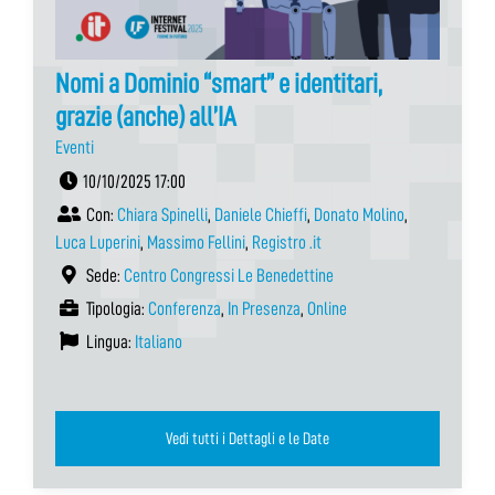
Nomi a Dominio “smart” e identitari,
grazie (anche) all’IA
Eventi
10/10/2025 17:00
Con:
Chiara Spinelli
,
Daniele Chieffi
,
Donato Molino
,
Luca Luperini
,
Massimo Fellini
,
Registro .it
Sede:
Centro Congressi Le Benedettine
Tipologia:
Conferenza
,
In Presenza
,
Online
Lingua:
Italiano
Vedi tutti i Dettagli e le Date