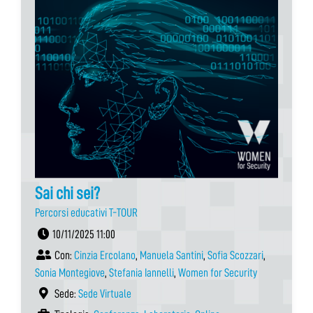
Sai chi sei?
Percorsi educativi T-TOUR
10/11/2025 11:00
Con:
Cinzia Ercolano
,
Manuela Santini
,
Sofia Scozzari
,
Sonia Montegiove
,
Stefania Iannelli
,
Women for Security
Sede:
Sede Virtuale