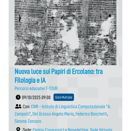
Nuova luce sui Papiri di Ercolano: tra
Filologia e IA
Percorsi educativi T-TOUR
09/10/2025 09:00
Date Multiple
Con:
CNR - Istituto di Linguistica Computazionale "A.
Zampolli"
,
Del Grosso Angelo Mario
,
Federico Boschetti
,
Simone Zenzaro
Sede:
Centro Congressi Le Benedettine
,
Sede Virtuale