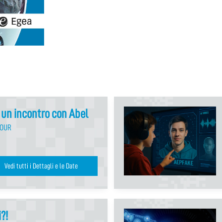
: un incontro con Abel
TOUR
Vedi tutti i Dettagli e le Date
?!