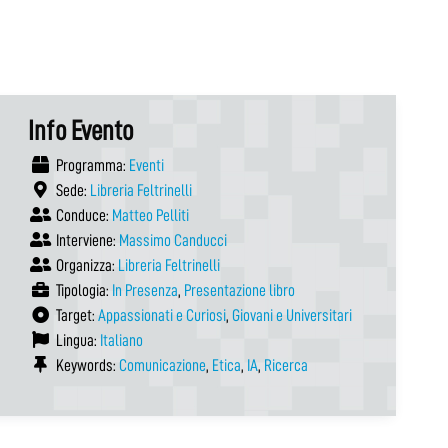
Info Evento
Programma:
Eventi
Sede:
Libreria Feltrinelli
Conduce:
Matteo Pelliti
Interviene:
Massimo Canducci
Organizza:
Libreria Feltrinelli
Tipologia:
In Presenza
,
Presentazione libro
Target:
Appassionati e Curiosi
,
Giovani e Universitari
Lingua:
Italiano
Keywords:
Comunicazione
,
Etica
,
IA
,
Ricerca