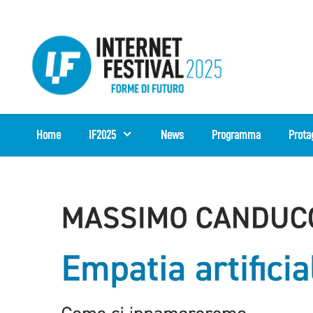
Vai
al
contenuto
Home
IF2025
News
Programma
Prota