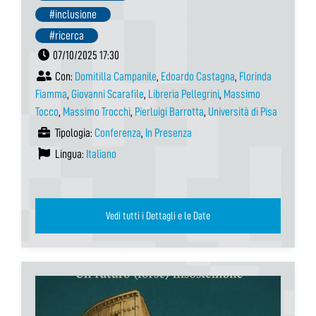
#inclusione
#ricerca
07/10/2025 17:30
Con:
Domitilla Campanile
,
Edoardo Castagna
,
Florinda
Fiamma
,
Giovanni Scarafile
,
Libreria Pellegrini
,
Massimo
Tocco
,
Massimo Trocchi
,
Pierluigi Barrotta
,
Università di Pisa
Tipologia:
Conferenza
,
In Presenza
Lingua:
Italiano
Vedi tutti i Dettagli e le Date