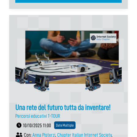
Una rete del futuro tutta da inventare!
Percorsi educativi T-TOUR
10/10/2025 11:00
Date Multiple
Con:
Anna Pisterzi
,
Chapter Italian Internet Society
,