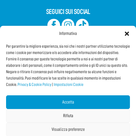
SEGUICI SUI SOCIAL
Informativa
Per garantire la migliore esperienza, sia noi che i nostri partner utilizziamo tecnologie
come i cookie per memorizzare e/o accedere alle informazioni del dispositivo.
Fornire il consenso per queste tecnologie permette a noi e ai nostri partner di
elaborare i dati personali, come il comportamento online o gli ID unici su questo sito.
Iscriviti alla Newsletter
Negare o ritirare il consenso può influire negativamente su alcune funzioni e
funzionalità. Puoi modificare le tue scelte in qualsiasi momento in impostazioni
Cookie.
Privacy & Cookie Policy
|
Impostazioni Cookie
CONDIVIDI QUESTA PAGINA!
Facebook
WhatsApp
Email
Accetta
Rifiuta
Visualizza preferenze
Copyright © 2026 Internet Festival 2025 |
Credits
La Jetée
|
Privacy & Cookie Policy
|