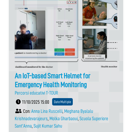
An IoT-based Smart Helmet for
Emergency Health Monitoring
Percorsi educativi T-TOUR
11/10/2025 15:00
Date Multiple
Con:
Anna Lina Ruscelli
,
Meghana Byalalu
Krishnadevarajeurs
,
Molka Gharbaoui
,
Scuola Superiore
Sant'Anna
,
Sujit Kumar Sahu