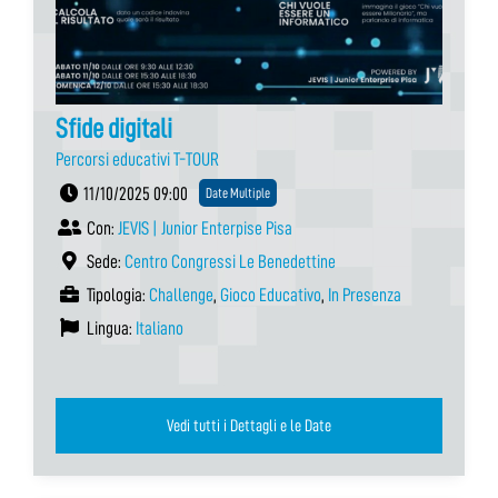
Sfide digitali
Percorsi educativi T-TOUR
11/10/2025 09:00
Date Multiple
Con:
JEVIS | Junior Enterpise Pisa
Sede:
Centro Congressi Le Benedettine
Tipologia:
Challenge
,
Gioco Educativo
,
In Presenza
Lingua:
Italiano
Vedi tutti i Dettagli e le Date