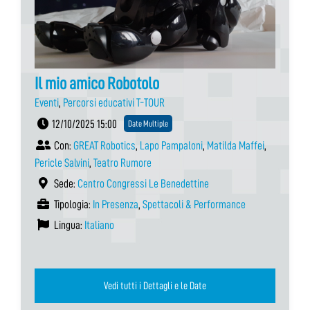
Il mio amico Robotolo
Eventi
,
Percorsi educativi T-TOUR
12/10/2025 15:00
Date Multiple
Con:
GREAT Robotics
,
Lapo Pampaloni
,
Matilda Maffei
,
Pericle Salvini
,
Teatro Rumore
Sede:
Centro Congressi Le Benedettine
Tipologia:
In Presenza
,
Spettacoli & Performance
Lingua:
Italiano
Vedi tutti i Dettagli e le Date