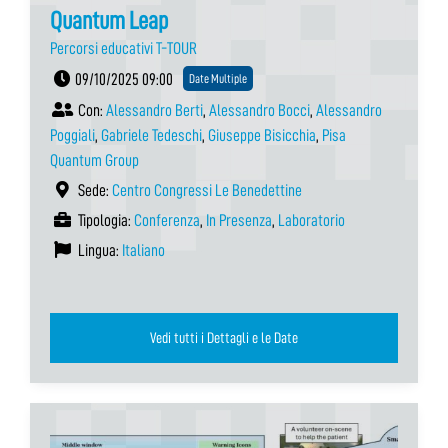
Quantum Leap
Percorsi educativi T-TOUR
09/10/2025 09:00
Date Multiple
Con:
Alessandro Berti
,
Alessandro Bocci
,
Alessandro
Poggiali
,
Gabriele Tedeschi
,
Giuseppe Bisicchia
,
Pisa
Quantum Group
Sede:
Centro Congressi Le Benedettine
Tipologia:
Conferenza
,
In Presenza
,
Laboratorio
Lingua:
Italiano
Vedi tutti i Dettagli e le Date