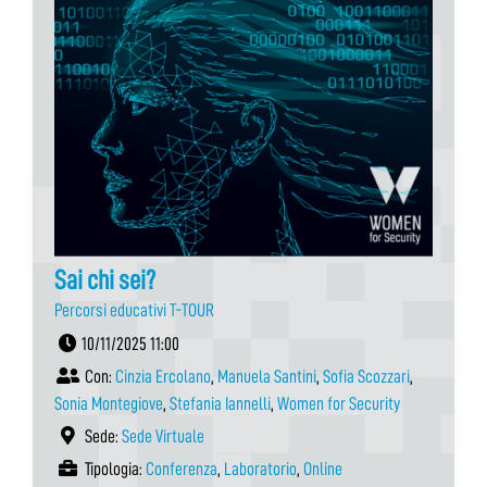
Sai chi sei?
Percorsi educativi T-TOUR
10/11/2025 11:00
Con:
Cinzia Ercolano
,
Manuela Santini
,
Sofia Scozzari
,
Sonia Montegiove
,
Stefania Iannelli
,
Women for Security
Sede:
Sede Virtuale
Tipologia:
Conferenza
,
Laboratorio
,
Online