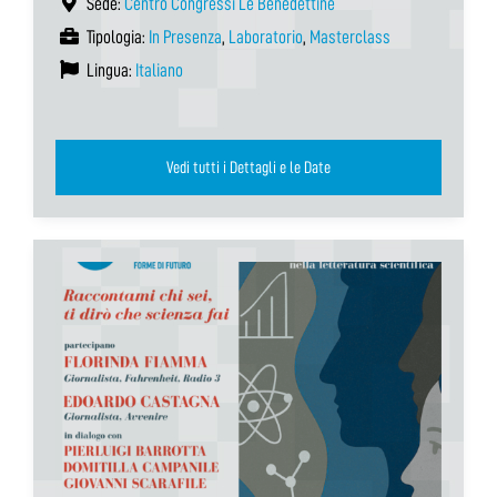
Sede:
Centro Congressi Le Benedettine
Tipologia:
In Presenza
,
Laboratorio
,
Masterclass
Lingua:
Italiano
Vedi tutti i Dettagli e le Date