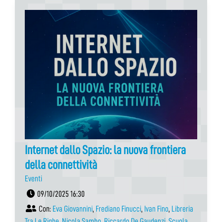
Internet dallo Spazio: la nuova frontiera
della connettività
Eventi
09/10/2025 16:30
Con:
Eva Giovannini
,
Frediano Finucci
,
Ivan Fino
,
Libreria
Tra Le Righe
,
Nicola Sambo
,
Riccardo De Gaudenzi
,
Scuola