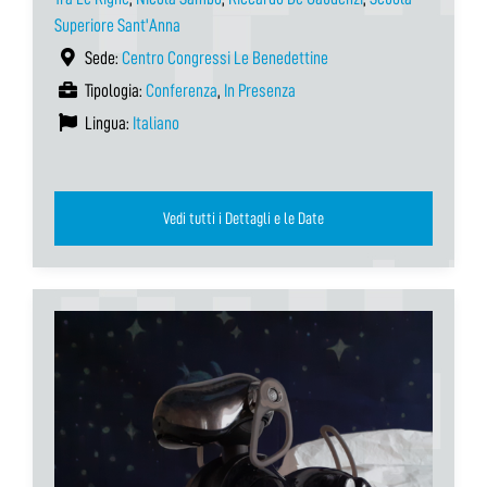
Superiore Sant'Anna
Sede:
Centro Congressi Le Benedettine
Tipologia:
Conferenza
,
In Presenza
Lingua:
Italiano
Vedi tutti i Dettagli e le Date