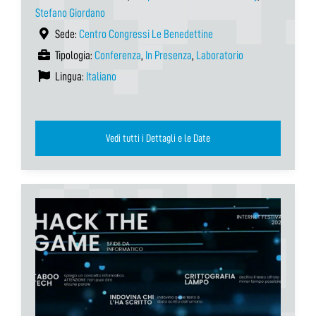
Stefano Giordano
Sede:
Centro Congressi Le Benedettine
Tipologia:
Conferenza
,
In Presenza
,
Laboratorio
Lingua:
Italiano
Vedi tutti i Dettagli e le Date