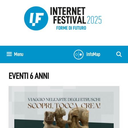
Vai
al
contenuto
Menu
InfoMap
EVENTI 6 ANNI