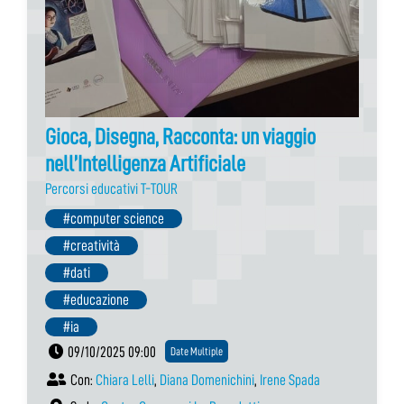
Gioca, Disegna, Racconta: un viaggio
nell’Intelligenza Artificiale
Percorsi educativi T-TOUR
#computer science
#creatività
#dati
#educazione
#ia
09/10/2025 09:00
Date Multiple
Con:
Chiara Lelli
,
Diana Domenichini
,
Irene Spada