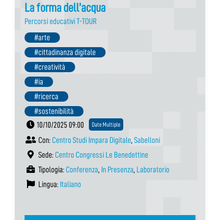
La forma dell’acqua
Percorsi educativi T-TOUR
#arte
#cittadinanza digitale
#creatività
#ia
#ricerca
#sostenibilità
10/10/2025 09:00
Date Multiple
Con:
Centro Studi Impara Digitale
,
Sabelloni
Sede:
Centro Congressi Le Benedettine
Tipologia:
Conferenza
,
In Presenza
,
Laboratorio
Lingua:
Italiano