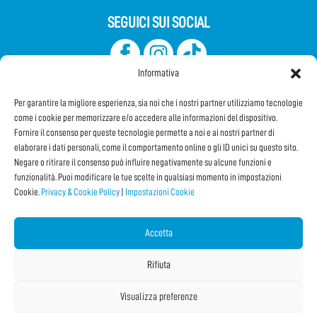
SEGUICI SUI SOCIAL
Informativa
Per garantire la migliore esperienza, sia noi che i nostri partner utilizziamo tecnologie
come i cookie per memorizzare e/o accedere alle informazioni del dispositivo.
Fornire il consenso per queste tecnologie permette a noi e ai nostri partner di
elaborare i dati personali, come il comportamento online o gli ID unici su questo sito.
Iscriviti alla Newsletter
Negare o ritirare il consenso può influire negativamente su alcune funzioni e
funzionalità. Puoi modificare le tue scelte in qualsiasi momento in impostazioni
Cookie.
Privacy & Cookie Policy
|
Impostazioni Cookie
CONDIVIDI QUESTA PAGINA!
Facebook
WhatsApp
Email
Accetta
Rifiuta
Visualizza preferenze
Copyright © 2026 Internet Festival 2025 |
Credits
La Jetée
|
Privacy & Cookie Policy
|
Impostazioni Cookie
|
Sitemap
|
| Online:
2