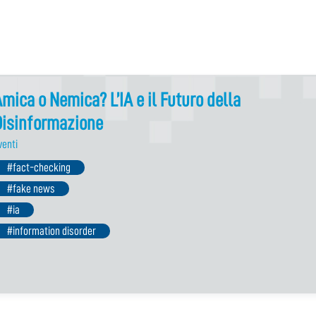
mica o Nemica? L’IA e il Futuro della
Disinformazione
venti
#fact-checking
#fake news
#ia
#information disorder