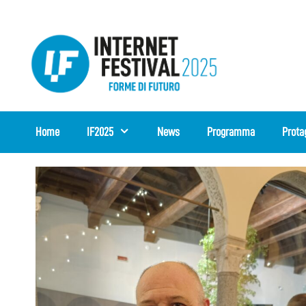
Vai
al
contenuto
Home
IF2025
News
Programma
Prota