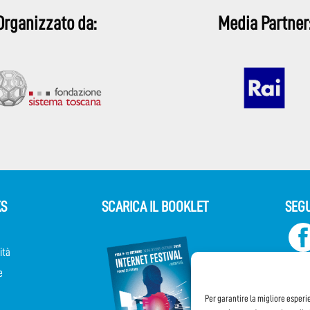
Organizzato da:
Media Partner
KS
SCARICA IL BOOKLET
SEGU
ità
e
Per garantire la migliore esperi