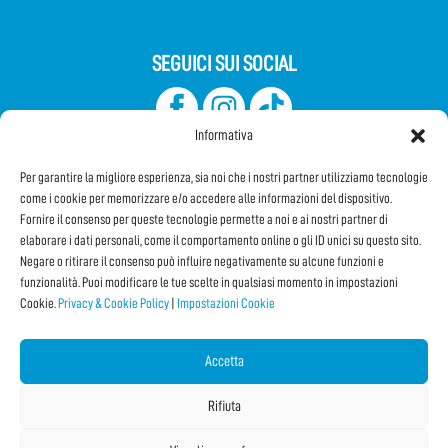
SEGUICI SUI SOCIAL
Informativa
Per garantire la migliore esperienza, sia noi che i nostri partner utilizziamo tecnologie
come i cookie per memorizzare e/o accedere alle informazioni del dispositivo.
Fornire il consenso per queste tecnologie permette a noi e ai nostri partner di
elaborare i dati personali, come il comportamento online o gli ID unici su questo sito.
Iscriviti alla Newsletter
Negare o ritirare il consenso può influire negativamente su alcune funzioni e
funzionalità. Puoi modificare le tue scelte in qualsiasi momento in impostazioni
Cookie.
Privacy & Cookie Policy
|
Impostazioni Cookie
CONDIVIDI QUESTA PAGINA!
Facebook
WhatsApp
Email
Accetta
Rifiuta