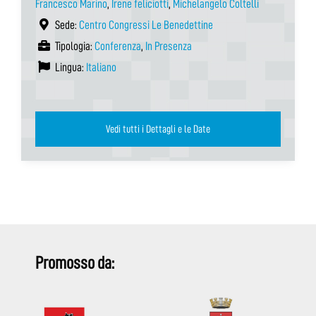
Francesco Marino
,
Irene feliciotti
,
Michelangelo Coltelli
Sede:
Centro Congressi Le Benedettine
Tipologia:
Conferenza
,
In Presenza
Lingua:
Italiano
Vedi tutti i Dettagli e le Date
Promosso da: