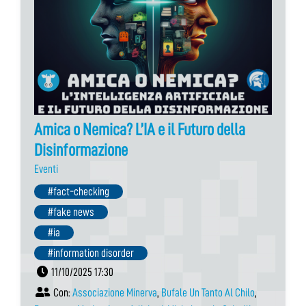
Amica o Nemica? L’IA e il Futuro della
Disinformazione
Eventi
#fact-checking
#fake news
#ia
#information disorder
11/10/2025 17:30
Con:
Associazione Minerva
,
Bufale Un Tanto Al Chilo
,