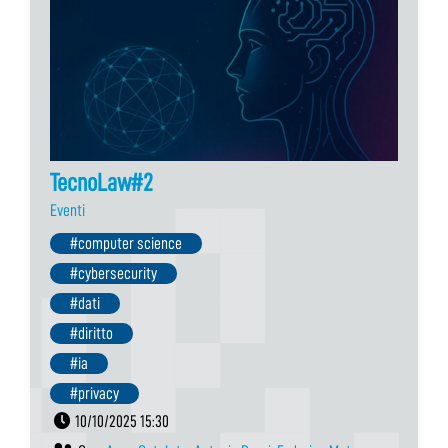
TecnoLaw#2
Eventi
#computer science
#cybersecurity
#dati
#diritto
#ia
#privacy
10/10/2025 15:30