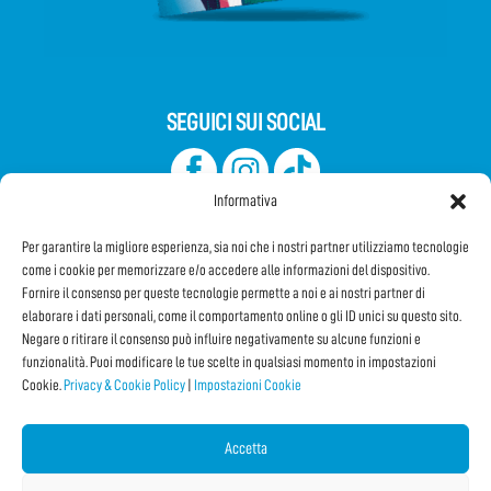
SEGUICI SUI SOCIAL
Informativa
Per garantire la migliore esperienza, sia noi che i nostri partner utilizziamo tecnologie
come i cookie per memorizzare e/o accedere alle informazioni del dispositivo.
Fornire il consenso per queste tecnologie permette a noi e ai nostri partner di
elaborare i dati personali, come il comportamento online o gli ID unici su questo sito.
Iscriviti alla Newsletter
Negare o ritirare il consenso può influire negativamente su alcune funzioni e
funzionalità. Puoi modificare le tue scelte in qualsiasi momento in impostazioni
Cookie.
Privacy & Cookie Policy
|
Impostazioni Cookie
CONDIVIDI QUESTA PAGINA!
Facebook
WhatsApp
Email
Accetta