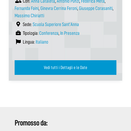
Con:
Anna Cataleta
,
Antonio Punzi
,
Federica Meta
,
Fernanda Faini
,
Ginevra Cerrina Feroni
,
Giuseppe Corasaniti
,
Massimo Chiriatti
Sede:
Scuola Superiore Sant’Anna
Tipologia:
Conferenza
,
In Presenza
Lingua:
Italiano
Vedi tutti i Dettagli e le Date
Promosso da: