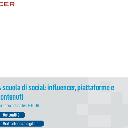
 scuola di social: influencer, piattaforme e
contenuti
ercorsi educativi T-TOUR
#attualità
#cittadinanza digitale