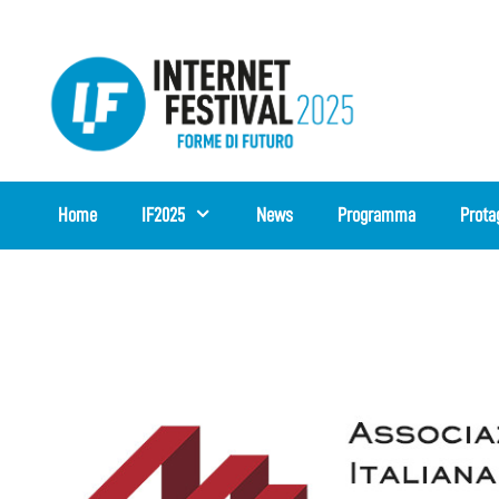
Vai
al
contenuto
Home
IF2025
News
Programma
Prota