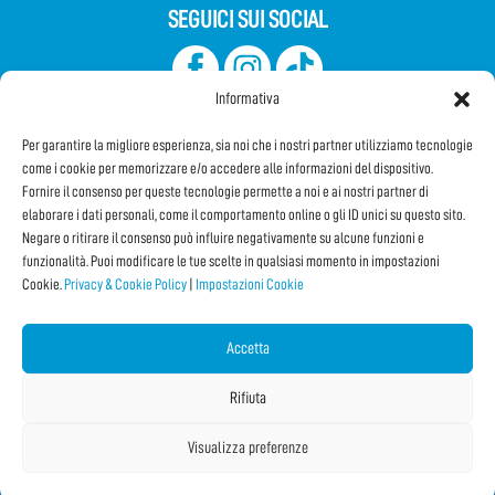
SEGUICI SUI SOCIAL
Informativa
Per garantire la migliore esperienza, sia noi che i nostri partner utilizziamo tecnologie
come i cookie per memorizzare e/o accedere alle informazioni del dispositivo.
Fornire il consenso per queste tecnologie permette a noi e ai nostri partner di
elaborare i dati personali, come il comportamento online o gli ID unici su questo sito.
Iscriviti alla Newsletter
Negare o ritirare il consenso può influire negativamente su alcune funzioni e
funzionalità. Puoi modificare le tue scelte in qualsiasi momento in impostazioni
Cookie.
Privacy & Cookie Policy
|
Impostazioni Cookie
CONDIVIDI QUESTA PAGINA!
Facebook
WhatsApp
Email
Accetta
Rifiuta
Visualizza preferenze
Copyright © 2026 Internet Festival 2025 |
Credits
La Jetée
|
Privacy & Cookie Policy
|
Impostazioni Cookie
|
Sitemap
|
| Online:
2