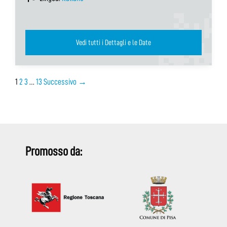
Vedi tutti i Dettagli e le Date
1
2
3
…
13
Successivo →
Promosso da: