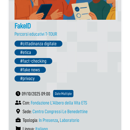
FakeID
Percorsi educativi T-TOUR
#cittadinanza digitale
#etica
#fact-checking
#fake news
#privacy
09/10/2025 09:00
Date Multiple
Con:
Fondazione L’Albero della Vita ETS
Sede:
Centro Congressi Le Benedettine
Tipologia:
In Presenza
,
Laboratorio
Lingua:
Italiano