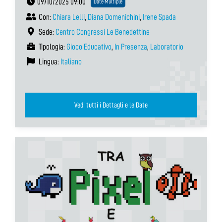
09/10/2025 09:00
Date Multiple
Con:
Chiara Lelli
,
Diana Domenichini
,
Irene Spada
Sede:
Centro Congressi Le Benedettine
Tipologia:
Gioco Educativo
,
In Presenza
,
Laboratorio
Lingua:
Italiano
Vedi tutti i Dettagli e le Date