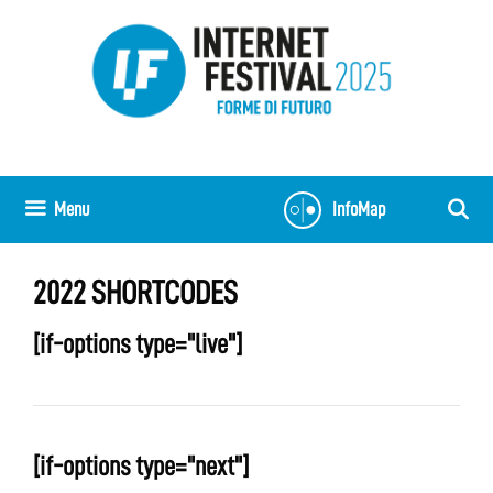
Vai
al
contenuto
Menu
InfoMap
2022 SHORTCODES
[if-options type="live"]
[if-options type="next"]