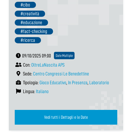
#cibo
#creatività
#educazione
#fact-checking
#ricerca
09/10/2025 09:00
Date Multiple
Con:
OltreLaNascita APS
Sede:
Centro Congressi Le Benedettine
Tipologia:
Gioco Educativo
,
In Presenza
,
Laboratorio
Lingua:
Italiano
Vedi tutti i Dettagli e le Date