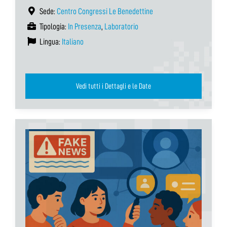
Sede:
Centro Congressi Le Benedettine
Tipologia:
In Presenza
,
Laboratorio
Lingua:
Italiano
Vedi tutti i Dettagli e le Date