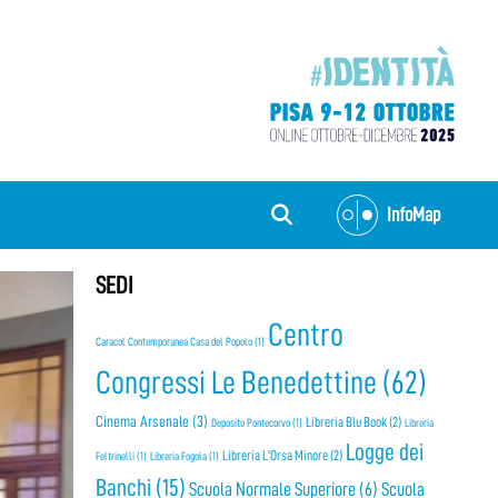
InfoMap
SEDI
Centro
Caracol Contemporanea Casa del Popolo
(1)
Congressi Le Benedettine
(62)
Cinema Arsenale
(3)
Libreria Blu Book
(2)
Deposito Pontecorvo
(1)
Libreria
Logge dei
Libreria L'Orsa Minore
(2)
Feltrinelli
(1)
Libreria Fogola
(1)
Banchi
(15)
Scuola Normale Superiore
(6)
Scuola