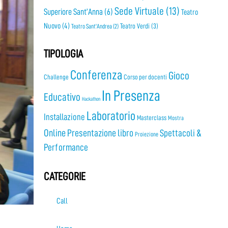
Sede Virtuale
(13)
Superiore Sant’Anna
(6)
Teatro
Nuovo
(4)
Teatro Verdi
(3)
Teatro Sant'Andrea
(2)
TIPOLOGIA
Conferenza
Gioco
Challenge
Corso per docenti
In Presenza
Educativo
Hackathon
Laboratorio
Installazione
Masterclass
Mostra
Online
Presentazione libro
Spettacoli &
Proiezione
Performance
CATEGORIE
Call