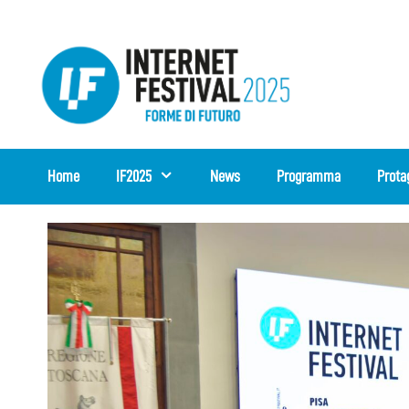
Vai
al
contenuto
Home
IF2025
News
Programma
Prota