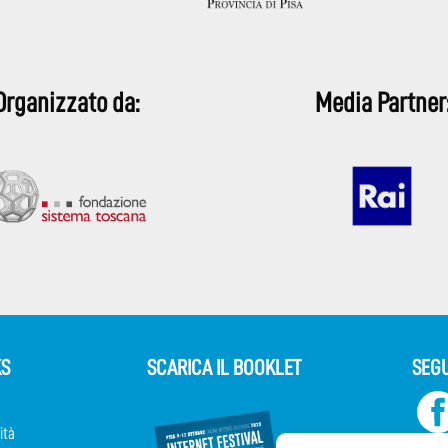
Organizzato da:
Media Partner
KS
SCARICA IL BOOKLET
SEGU
ità