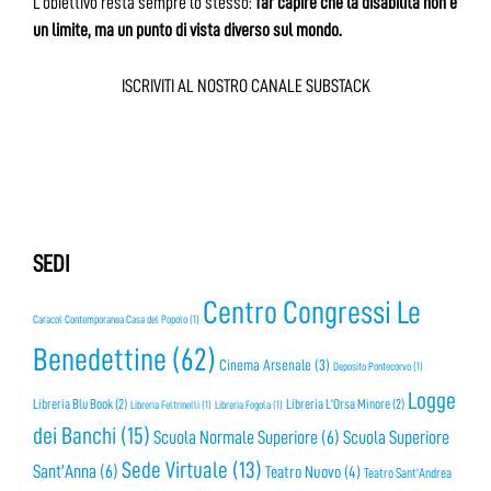
L’obiettivo resta sempre lo stesso:
far capire che la disabilità non è
un limite, ma un punto di vista diverso sul mondo.
ISCRIVITI AL NOSTRO CANALE SUBSTACK
SEDI
Centro Congressi Le
Caracol Contemporanea Casa del Popolo
(1)
Benedettine
(62)
Cinema Arsenale
(3)
Deposito Pontecorvo
(1)
Logge
Libreria Blu Book
(2)
Libreria L'Orsa Minore
(2)
Libreria Feltrinelli
(1)
Libreria Fogola
(1)
dei Banchi
(15)
Scuola Normale Superiore
(6)
Scuola Superiore
Sede Virtuale
(13)
Sant’Anna
(6)
Teatro Nuovo
(4)
Teatro Sant'Andrea