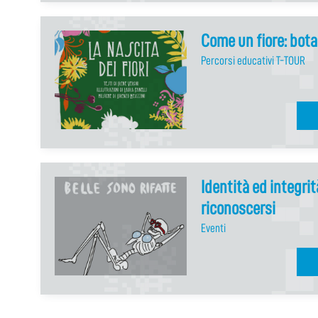
Come un fiore: bota
Percorsi educativi T-TOUR
Identità ed integri
riconoscersi
Eventi