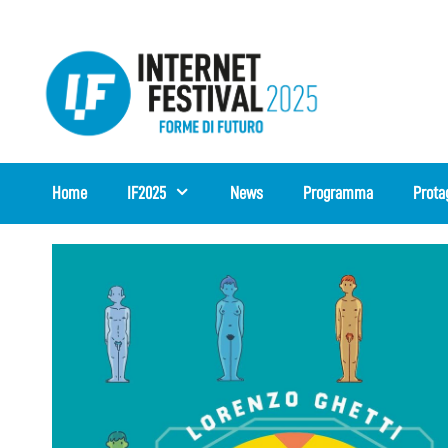
Vai
al
contenuto
Home
IF2025
News
Programma
Prota