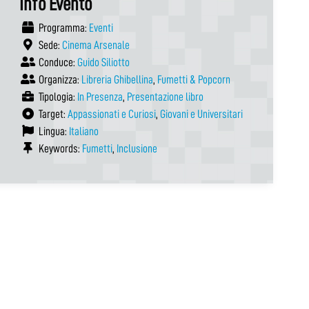
Info Evento
Programma:
Eventi
Sede:
Cinema Arsenale
Conduce:
Guido Siliotto
Organizza:
Libreria Ghibellina
,
Fumetti & Popcorn
Tipologia:
In Presenza
,
Presentazione libro
Target:
Appassionati e Curiosi
,
Giovani e Universitari
Lingua:
Italiano
Keywords:
Fumetti
,
Inclusione