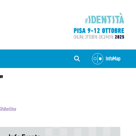
InfoMap
”
Ghibellina