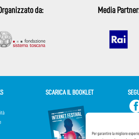
Organizzato da:
Media Partner
KS
SCARICA IL BOOKLET
SEGU
ità
e
Per garantire la migliore esperi